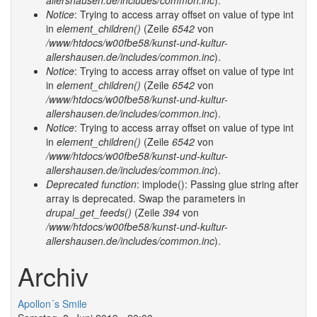
allershausen.de/includes/common.inc
).
Notice
: Trying to access array offset on value of type int
in
element_children()
(Zeile
6542
von
/www/htdocs/w00fbe58/kunst-und-kultur-
allershausen.de/includes/common.inc
).
Notice
: Trying to access array offset on value of type int
in
element_children()
(Zeile
6542
von
/www/htdocs/w00fbe58/kunst-und-kultur-
allershausen.de/includes/common.inc
).
Notice
: Trying to access array offset on value of type int
in
element_children()
(Zeile
6542
von
/www/htdocs/w00fbe58/kunst-und-kultur-
allershausen.de/includes/common.inc
).
Deprecated function
: implode(): Passing glue string after
array is deprecated. Swap the parameters in
drupal_get_feeds()
(Zeile
394
von
/www/htdocs/w00fbe58/kunst-und-kultur-
allershausen.de/includes/common.inc
).
Archiv
Apollon´s Smile