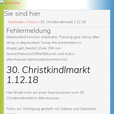
Sie sind hier
Startseite
»
Fotos
» 30. Christkindlmarkt 1.12.18
Fehlermeldung
Deprecated function
: implode(): Passing glue string after
array is deprecated. Swap the parameters in
drupal_get_feeds()
(Zeile
394
von
/www/htdocs/w00fbe58/kunst-und-kultur-
allershausen.de/includes/common.inc
).
30. Christkindlmarkt
1.12.18
Hier findet man ein paar Impressionen vom 30.
Christkindlmarkt in Allershausen.
Fotos zur Verfügung gestellt von Sabine und Sebastian