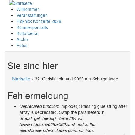
Willkommen
Veranstaltungen
Picknick-Konzerte 2026
Künstlerportraits
Kulturbeirat
Archiv
Fotos
Sie sind hier
Startseite
» 32. Christkindlmarkt 2023 am Schulgelände
Fehlermeldung
Deprecated function
: implode(): Passing glue string after
array is deprecated. Swap the parameters in
drupal_get_feeds()
(Zeile
394
von
/www/htdocs/w00fbe58/kunst-und-kultur-
allershausen.de/includes/common.inc
).