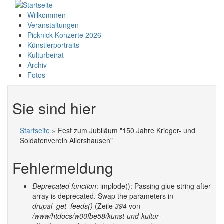
Willkommen
Veranstaltungen
Picknick-Konzerte 2026
Künstlerportraits
Kulturbeirat
Archiv
Fotos
Sie sind hier
Startseite
» Fest zum Jubiläum "150 Jahre Krieger- und
Soldatenverein Allershausen"
Fehlermeldung
Deprecated function
: implode(): Passing glue string after
array is deprecated. Swap the parameters in
drupal_get_feeds()
(Zeile
394
von
/www/htdocs/w00fbe58/kunst-und-kultur-