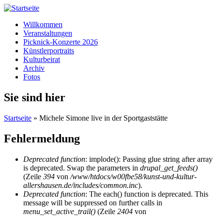
Willkommen
Veranstaltungen
Picknick-Konzerte 2026
Künstlerportraits
Kulturbeirat
Archiv
Fotos
Sie sind hier
Startseite
» Michele Simone live in der Sportgaststätte
Fehlermeldung
Deprecated function
: implode(): Passing glue string after array
is deprecated. Swap the parameters in
drupal_get_feeds()
(Zeile
394
von
/www/htdocs/w00fbe58/kunst-und-kultur-
allershausen.de/includes/common.inc
).
Deprecated function
: The each() function is deprecated. This
message will be suppressed on further calls in
menu_set_active_trail()
(Zeile
2404
von