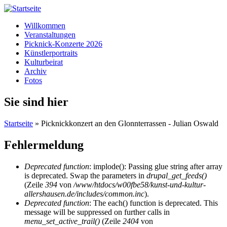
Willkommen
Veranstaltungen
Picknick-Konzerte 2026
Künstlerportraits
Kulturbeirat
Archiv
Fotos
Sie sind hier
Startseite
» Picknickkonzert an den Glonnterrassen - Julian Oswald
Fehlermeldung
Deprecated function
: implode(): Passing glue string after array
is deprecated. Swap the parameters in
drupal_get_feeds()
(Zeile
394
von
/www/htdocs/w00fbe58/kunst-und-kultur-
allershausen.de/includes/common.inc
).
Deprecated function
: The each() function is deprecated. This
message will be suppressed on further calls in
menu_set_active_trail()
(Zeile
2404
von